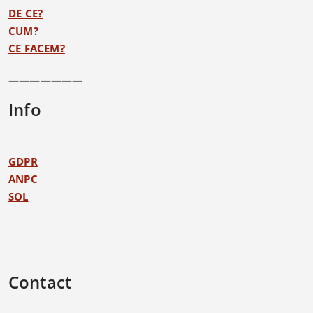
DE CE?
CUM?
CE FACEM?
———————
Info
GDPR
ANPC
SOL
Contact