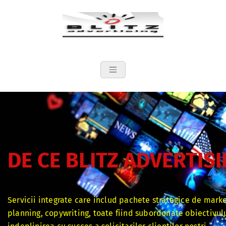
Blitzadv.ro – R
Relatii publice, Creatie, Media,
productie
DE CE BLITZ ADVERTISI
Servicii integrate care includ pachete strategice de mark
planning, copywriting, toate fiind subordonate obiectivulu